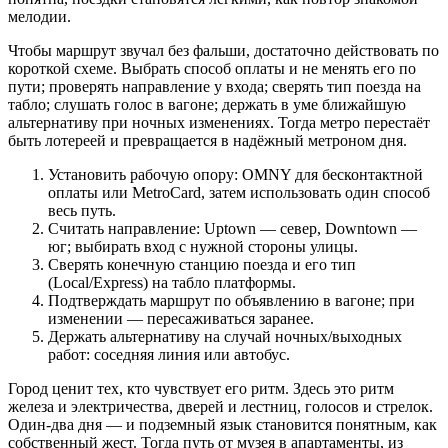
мелодии.
Чтобы маршрут звучал без фальши, достаточно действовать по
короткой схеме. Выбрать способ оплаты и не менять его по
пути; проверять направление у входа; сверять тип поезда на
табло; слушать голос в вагоне; держать в уме ближайшую
альтернативу при ночных изменениях. Тогда метро перестаёт
быть лотереей и превращается в надёжный метроном дня.
Установить рабочую опору: OMNY для бесконтактной
оплаты или MetroCard, затем использовать один способ
весь путь.
Считать направление: Uptown — север, Downtown —
юг; выбирать вход с нужной стороны улицы.
Сверять конечную станцию поезда и его тип
(Local/Express) на табло платформы.
Подтверждать маршрут по объявлению в вагоне; при
изменении — пересаживаться заранее.
Держать альтернативу на случай ночных/выходных
работ: соседняя линия или автобус.
Город ценит тех, кто чувствует его ритм. Здесь это ритм
железа и электричества, дверей и лестниц, голосов и стрелок.
Один‑два дня — и подземный язык становится понятным, как
собственный жест. Тогда путь от музея в апартаменты, из