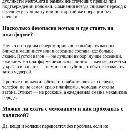
дубликаты MetroCard в рамках действующих правил при
подтверждении поломки. Сомнения всегда снимает переход к
соседнему турникету или повтор той же операции без
спешки.
Насколько безопасно ночью и где стоять на
платформе?
Ночью и поздним вечером привычнее выбирать вагоны
ближе к машинисту или к середине состава, где больше
людей. Пустой вагон — не лучший выбор; лучше соседний,
«живой». На платформе безопасная линия — жёлтая разметка
у края, а в час‑пик — немного в глубине, чтобы не создавать
затор у дверей.
Простые привычки работают надёжно: рюкзак спереди,
телефон не на самом краю платформы, чемодан у стены
вагона. Этикет — не роскошь, а ежедневная смазка механизма
города.
Можно ли ехать с чемоданом и как проходить с
коляской?
Да, вещи и коляски перевозятся без проблем, если не