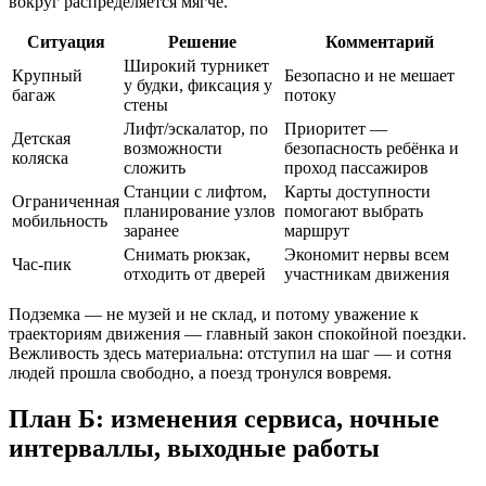
вокруг распределяется мягче.
Ситуация
Решение
Комментарий
Широкий турникет
Крупный
Безопасно и не мешает
у будки, фиксация у
багаж
потоку
стены
Лифт/эскалатор, по
Приоритет —
Детская
возможности
безопасность ребёнка и
коляска
сложить
проход пассажиров
Станции с лифтом,
Карты доступности
Ограниченная
планирование узлов
помогают выбрать
мобильность
заранее
маршрут
Снимать рюкзак,
Экономит нервы всем
Час‑пик
отходить от дверей
участникам движения
Подземка — не музей и не склад, и потому уважение к
траекториям движения — главный закон спокойной поездки.
Вежливость здесь материальна: отступил на шаг — и сотня
людей прошла свободно, а поезд тронулся вовремя.
План Б: изменения сервиса, ночные
интерваллы, выходные работы