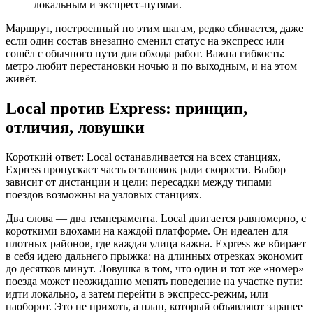
локальным и экспресс‑путями.
Маршрут, построенный по этим шагам, редко сбивается, даже
если один состав внезапно сменил статус на экспресс или
сошёл с обычного пути для обхода работ. Важна гибкость:
метро любит перестановки ночью и по выходным, и на этом
живёт.
Local против Express: принцип,
отличия, ловушки
Короткий ответ: Local останавливается на всех станциях,
Express пропускает часть остановок ради скорости. Выбор
зависит от дистанции и цели; пересадки между типами
поездов возможны на узловых станциях.
Два слова — два темперамента. Local двигается равномерно, с
короткими вдохами на каждой платформе. Он идеален для
плотных районов, где каждая улица важна. Express же вбирает
в себя идею дальнего прыжка: на длинных отрезках экономит
до десятков минут. Ловушка в том, что один и тот же «номер»
поезда может неожиданно менять поведение на участке пути:
идти локально, а затем перейти в экспресс‑режим, или
наоборот. Это не прихоть, а план, который объявляют заранее