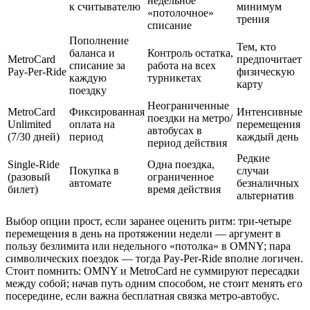
недельное
к считывателю
минимум
«потолочное»
трения
списание
Пополнение
Тем, кто
баланса и
Контроль остатка,
MetroCard
предпочитает
списание за
работа на всех
Pay‑Per‑Ride
физическую
каждую
турникетах
карту
поездку
Неограниченные
MetroCard
Фиксированная
Интенсивные
поездки на метро/
Unlimited
оплата на
перемещения
автобусах в
(7/30 дней)
период
каждый день
период действия
Редкие
Single‑Ride
Одна поездка,
Покупка в
случаи
(разовый
ограниченное
автомате
безналичных
билет)
время действия
альтернатив
Выбор опции прост, если заранее оценить ритм: три‑четыре
перемещения в день на протяжении недели — аргумент в
пользу безлимита или недельного «потолка» в OMNY; пара
символических поездок — тогда Pay‑Per‑Ride вполне логичен.
Стоит помнить: OMNY и MetroCard не суммируют пересадки
между собой; начав путь одним способом, не стоит менять его
посередине, если важна бесплатная связка метро‑автобус.