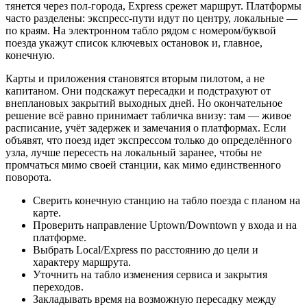
тянется через пол‑города, Express срежет маршрут. Платформы
часто разделены: экспресс‑пути идут по центру, локальные —
по краям. На электронном табло рядом с номером/буквой
поезда укажут список ключевых остановок и, главное,
конечную.
Карты и приложения становятся вторым пилотом, а не
капитаном. Они подскажут пересадки и подстрахуют от
внеплановых закрытий выходных дней. Но окончательное
решение всё равно принимает табличка внизу: там — живое
расписание, учёт задержек и замечания о платформах. Если
объявят, что поезд идет экспрессом только до определённого
узла, лучше пересесть на локальный заранее, чтобы не
промчаться мимо своей станции, как мимо единственного
поворота.
Сверить конечную станцию на табло поезда с планом на
карте.
Проверить направление Uptown/Downtown у входа и на
платформе.
Выбрать Local/Express по расстоянию до цели и
характеру маршрута.
Уточнить на табло изменения сервиса и закрытия
переходов.
Закладывать время на возможную пересадку между