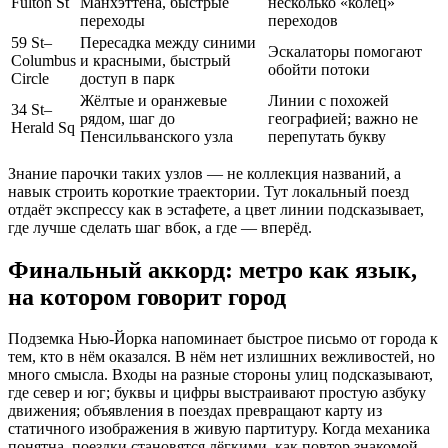
Fulton St
Манхэттена, быстрые
несколько «колец»
переходы
переходов
59 St–
Пересадка между синими
Эскалаторы помогают
Columbus
и красными, быстрый
обойти потоки
Circle
доступ в парк
Жёлтые и оранжевые
Линии с похожей
34 St–
рядом, шаг до
географией; важно не
Herald Sq
Пенсильванского узла
перепутать букву
Знание парочки таких узлов — не коллекция названий, а
навык строить короткие траектории. Тут локальный поезд
отдаёт экспрессу как в эстафете, а цвет линии подсказывает,
где лучше сделать шаг вбок, а где — вперёд.
Финальный аккорд: метро как язык,
на котором говорит город
Подземка Нью‑Йорка напоминает быстрое письмо от города к
тем, кто в нём оказался. В нём нет излишних вежливостей, но
много смысла. Входы на разные стороны улиц подсказывают,
где север и юг; буквы и цифры выстраивают простую азбуку
движения; объявления в поездах превращают карту из
статичного изображения в живую партитуру. Когда механика
понятна, поездки становятся лёгкими, как повтор знакомой