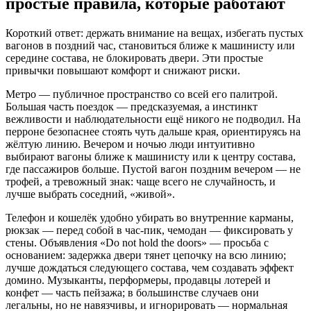
простые правила, которые работают
Короткий ответ: держать внимание на вещах, избегать пустых
вагонов в поздний час, становиться ближе к машинисту или
середине состава, не блокировать двери. Эти простые
привычки повышают комфорт и снижают риски.
Метро — публичное пространство со всей его палитрой.
Большая часть поездок — предсказуемая, а инстинкт
вежливости и наблюдательности ещё никого не подводил. На
перроне безопаснее стоять чуть дальше края, ориентируясь на
жёлтую линию. Вечером и ночью люди интуитивно
выбирают вагоны ближе к машинисту или к центру состава,
где пассажиров больше. Пустой вагон поздним вечером — не
трофей, а тревожный знак: чаще всего не случайность, и
лучше выбрать соседний, «живой».
Телефон и кошелёк удобно убирать во внутренние карманы,
рюкзак — перед собой в час‑пик, чемодан — фиксировать у
стены. Объявления «Do not hold the doors» — просьба с
основанием: задержка двери тянет цепочку на всю линию;
лучше дождаться следующего состава, чем создавать эффект
домино. Музыканты, перформеры, продавцы лотерей и
конфет — часть пейзажа; в большинстве случаев они
легальны, но не навязчивы, и игнорировать — нормальная