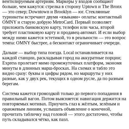
вентилируемым артериям. Маркеры у входов сообщают
больше, чем кажутся: стрелка в сторону Uptown и The Bronx
— это север; Downtown и Brooklyn — юг. Стеклянные
турникеты встречают двумя «языками» оплаты: контактный
OMNY и старую добрую MetroCard. Первый позволяет
приложить банковскую карту, телефон или часы, второй
требует пластиковую карту и продавец‑автомат. И если выбор
между ними кажется эстетикой, то в реальности — это вопрос
темпа: OMNY быстрее, а бесконтакт ограничивает очереди.
Дальше — выбор типа поезда. Local останавливается на
каждой станции, раскладывая город на аккуратные порции;
Express пролетает мимо промежуточных платформ, экономя
минуты в длинных марш‑бросках. На схемах и табло это
видно сразу: буквы и цифры рядом, но маршруты у них
разные, как у двух рек, текущих в одном русле, да по разным
берегам.
Система кажется громоздкой только до первого попадания в
правильный вагон. Потом выясняется: навигация держится на
повторяемых мотивах. Приучить глаз к жёлтым, зелёным и
оранжевым линиям, услышать объявление о конечной,
прочитать табличку над головой — этого достаточно, чтобы
путь складывался чётко, как пазл.