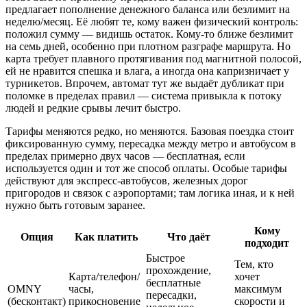
предлагает пополнение денежного баланса или безлимит на
неделю/месяц. Её любят те, кому важен физический контроль:
положил сумму — видишь остаток. Кому‑то ближе безлимит
на семь дней, особенно при плотном разграфе маршрута. Но
карта требует плавного протягивания под магнитной полосой,
ей не нравится спешка и влага, а иногда она капризничает у
турникетов. Впрочем, автомат тут же выдаёт дубликат при
поломке в пределах правил — система привыкла к потоку
людей и редкие срывы лечит быстро.
Тарифы меняются редко, но меняются. Базовая поездка стоит
фиксированную сумму, пересадка между метро и автобусом в
пределах примерно двух часов — бесплатная, если
используется один и тот же способ оплаты. Особые тарифы
действуют для экспресс‑автобусов, железных дорог
пригородов и связок с аэропортами; там логика иная, и к ней
нужно быть готовым заранее.
Кому
Опция
Как платить
Что даёт
подходит
Быстрое
Тем, кто
прохождение,
Карта/телефон/
хочет
бесплатные
OMNY
часы,
максимум
пересадки,
(бесконтакт)
прикосновение
скорости и