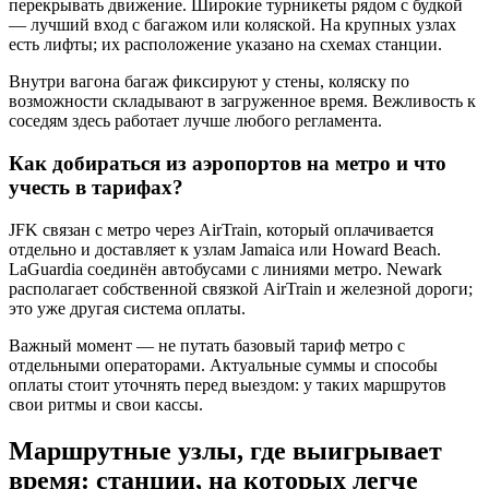
перекрывать движение. Широкие турникеты рядом с будкой
— лучший вход с багажом или коляской. На крупных узлах
есть лифты; их расположение указано на схемах станции.
Внутри вагона багаж фиксируют у стены, коляску по
возможности складывают в загруженное время. Вежливость к
соседям здесь работает лучше любого регламента.
Как добираться из аэропортов на метро и что
учесть в тарифах?
JFK связан с метро через AirTrain, который оплачивается
отдельно и доставляет к узлам Jamaica или Howard Beach.
LaGuardia соединён автобусами с линиями метро. Newark
располагает собственной связкой AirTrain и железной дороги;
это уже другая система оплаты.
Важный момент — не путать базовый тариф метро с
отдельными операторами. Актуальные суммы и способы
оплаты стоит уточнять перед выездом: у таких маршрутов
свои ритмы и свои кассы.
Маршрутные узлы, где выигрывает
время: станции, на которых легче