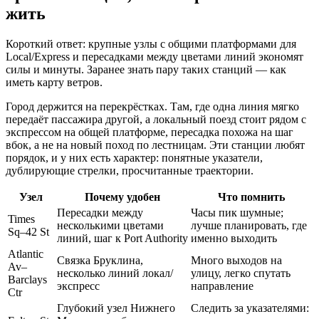
жить
Короткий ответ: крупные узлы с общими платформами для
Local/Express и пересадками между цветами линий экономят
силы и минуты. Заранее знать пару таких станций — как
иметь карту ветров.
Город держится на перекрёстках. Там, где одна линия мягко
передаёт пассажира другой, а локальный поезд стоит рядом с
экспрессом на общей платформе, пересадка похожа на шаг
вбок, а не на новый поход по лестницам. Эти станции любят
порядок, и у них есть характер: понятные указатели,
дублирующие стрелки, просчитанные траектории.
Узел
Почему удобен
Что помнить
Пересадки между
Часы пик шумные;
Times
несколькими цветами
лучше планировать, где
Sq–42 St
линий, шаг к Port Authority
именно выходить
Atlantic
Связка Бруклина,
Много выходов на
Av–
несколько линий локал/
улицу, легко спутать
Barclays
экспресс
направление
Ctr
Глубокий узел Нижнего
Следить за указателями: