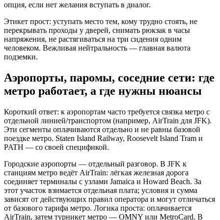
опция, если нет желания вступать в диалог.
Этикет прост: уступать место тем, кому трудно стоять, не
перекрывать проходы у дверей, снимать рюкзак в часы
напряжения, не растягиваться на три сидения одним
человеком. Вежливая нейтральность — главная валюта
подземки.
Аэропорты, паромы, соседние сети: где
метро работает, а где нужны нюансы
Короткий ответ: к аэропортам часто требуется связка метро с
отдельной линией/транспортом (например, AirTrain для JFK).
Эти сегменты оплачиваются отдельно и не равны базовой
поездке метро. Staten Island Railway, Roosevelt Island Tram и
PATH — со своей спецификой.
Городские аэропорты — отдельный разговор. В JFK к
станциям метро ведёт AirTrain: лёгкая железная дорога
соединяет терминалы с узлами Jamaica и Howard Beach. За
этот участок взимается отдельная плата; условия и сумма
зависят от действующих правил оператора и могут отличаться
от базового тарифа метро. Логика проста: оплачивается
AirTrain, затем турникет метро — OMNY или MetroCard. В