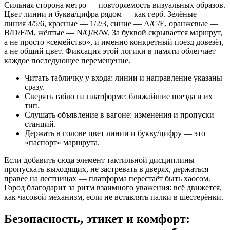
Сильная сторона метро — повторяемость визуальных образов.
Цвет линии и буква/цифра рядом — как герб. Зелёные —
линия 4/5/6, красные — 1/2/3, синие — A/C/E, оранжевые —
B/D/F/M, жёлтые — N/Q/R/W. За буквой скрывается маршрут,
а не просто «семейство», и именно конкретный поезд довезёт,
а не общий цвет. Фиксация этой логики в памяти облегчает
каждое последующее перемещение.
Читать табличку у входа: линии и направление указаны
сразу.
Сверять табло на платформе: ближайшие поезда и их
тип.
Слушать объявление в вагоне: изменения и пропуски
станций.
Держать в голове цвет линии и букву/цифру — это
«паспорт» маршрута.
Если добавить сюда элемент тактильной дисциплины —
пропускать выходящих, не застревать в дверях, держаться
правее на лестницах — платформа перестаёт быть хаосом.
Город благодарит за ритм взаимного уважения: всё движется,
как часовой механизм, если не вставлять палки в шестерёнки.
Безопасность, этикет и комфорт: