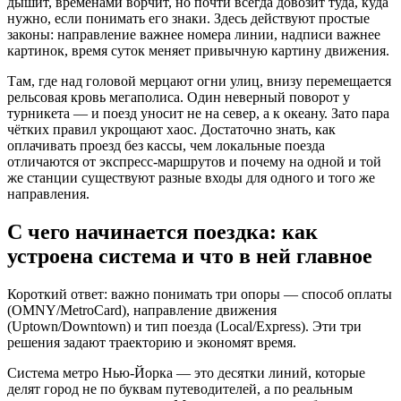
дышит, временами ворчит, но почти всегда довозит туда, куда
нужно, если понимать его знаки. Здесь действуют простые
законы: направление важнее номера линии, надписи важнее
картинок, время суток меняет привычную картину движения.
Там, где над головой мерцают огни улиц, внизу перемещается
рельсовая кровь мегаполиса. Один неверный поворот у
турникета — и поезд уносит не на север, а к океану. Зато пара
чётких правил укрощают хаос. Достаточно знать, как
оплачивать проезд без кассы, чем локальные поезда
отличаются от экспресс‑маршрутов и почему на одной и той
же станции существуют разные входы для одного и того же
направления.
С чего начинается поездка: как
устроена система и что в ней главное
Короткий ответ: важно понимать три опоры — способ оплаты
(OMNY/MetroCard), направление движения
(Uptown/Downtown) и тип поезда (Local/Express). Эти три
решения задают траекторию и экономят время.
Система метро Нью‑Йорка — это десятки линий, которые
делят город не по буквам путеводителей, а по реальным