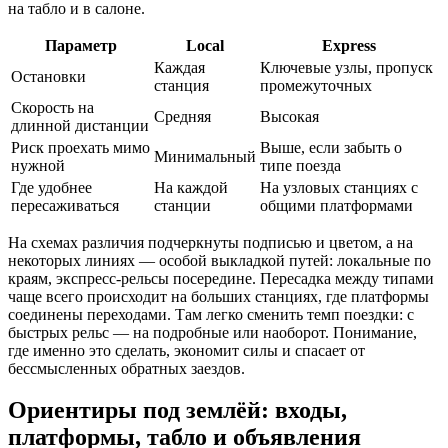
на табло и в салоне.
Параметр
Local
Express
Каждая
Ключевые узлы, пропуск
Остановки
станция
промежуточных
Скорость на
Средняя
Высокая
длинной дистанции
Риск проехать мимо
Выше, если забыть о
Минимальный
нужной
типе поезда
Где удобнее
На каждой
На узловых станциях с
пересаживаться
станции
общими платформами
На схемах различия подчеркнуты подписью и цветом, а на
некоторых линиях — особой выкладкой путей: локальные по
краям, экспресс‑рельсы посередине. Пересадка между типами
чаще всего происходит на больших станциях, где платформы
соединены переходами. Там легко сменить темп поездки: с
быстрых рельс — на подробные или наоборот. Понимание,
где именно это сделать, экономит силы и спасает от
бессмысленных обратных заездов.
Ориентиры под землёй: входы,
платформы, табло и объявления