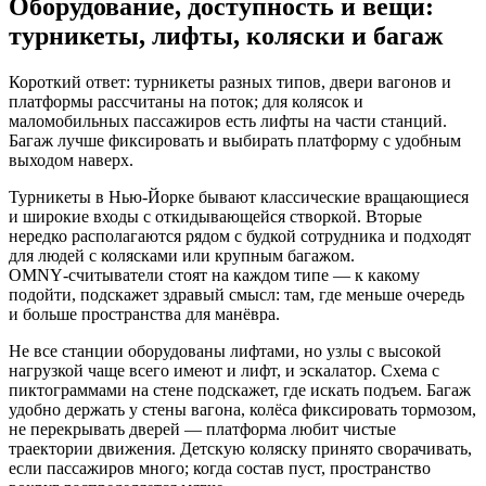
Оборудование, доступность и вещи:
турникеты, лифты, коляски и багаж
Короткий ответ: турникеты разных типов, двери вагонов и
платформы рассчитаны на поток; для колясок и
маломобильных пассажиров есть лифты на части станций.
Багаж лучше фиксировать и выбирать платформу с удобным
выходом наверх.
Турникеты в Нью‑Йорке бывают классические вращающиеся
и широкие входы с откидывающейся створкой. Вторые
нередко располагаются рядом с будкой сотрудника и подходят
для людей с колясками или крупным багажом.
OMNY‑считыватели стоят на каждом типе — к какому
подойти, подскажет здравый смысл: там, где меньше очередь
и больше пространства для манёвра.
Не все станции оборудованы лифтами, но узлы с высокой
нагрузкой чаще всего имеют и лифт, и эскалатор. Схема с
пиктограммами на стене подскажет, где искать подъем. Багаж
удобно держать у стены вагона, колёса фиксировать тормозом,
не перекрывать дверей — платформа любит чистые
траектории движения. Детскую коляску принято сворачивать,
если пассажиров много; когда состав пуст, пространство