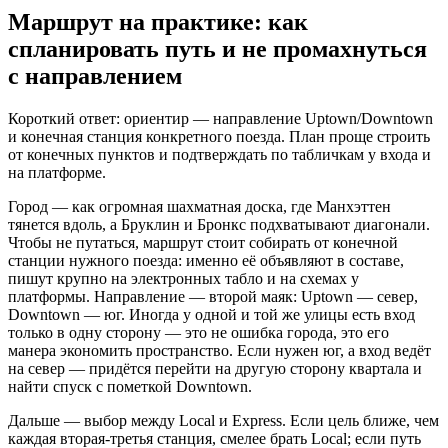
Маршрут на практике: как
спланировать путь и не промахнуться
с направлением
Короткий ответ: ориентир — направление Uptown/Downtown
и конечная станция конкретного поезда. План проще строить
от конечных пунктов и подтверждать по табличкам у входа и
на платформе.
Город — как огромная шахматная доска, где Манхэттен
тянется вдоль, а Бруклин и Бронкс подхватывают диагонали.
Чтобы не путаться, маршрут стоит собирать от конечной
станции нужного поезда: именно её объявляют в составе,
пишут крупно на электронных табло и на схемах у
платформы. Направление — второй маяк: Uptown — север,
Downtown — юг. Иногда у одной и той же улицы есть вход
только в одну сторону — это не ошибка города, это его
манера экономить пространство. Если нужен юг, а вход ведёт
на север — придётся перейти на другую сторону квартала и
найти спуск с пометкой Downtown.
Дальше — выбор между Local и Express. Если цель ближе, чем
каждая вторая‑третья станция, смелее брать Local; если путь