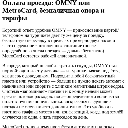
Оплата проезда: OMNY или
MetroCard, безналичная опора и
тарифы
Короткий ответ: удобнее OMNY — прикосновение картой/
телефоном на турникете даёт ту же цену за поездку,
бесплатную пересадку в пределах примерно двух часов и
часто недельное «потолочное» списание (после
определённого числа поездок — дальше бесплатно).
MetroCard остаётся рабочей альтернативой.
В городе, который не любит тратить секунды, OMNY стал
нормой: один жест у датчика — и турникет мягко подаётся,
как дверь с доводчиком. Подходит любой бесконтактный
пластик или устройство — больше не нужно искать автомат с
наличными или спорить с хлипким магнитным штрих‑кодом.
Система «запоминает» поездки и к концу недели может
срезать потолок расходов: после определённого количества
оплат в течение понедельника‑воскресенья следующие
поездки не стоят ничего дополнительно. Это удобно для
плотного графика музеев или конференций, когда под землёй
случается не одна, а пять пересадок за день.
MetroCard по‑прежнему продаётся в автоматах и киосках,