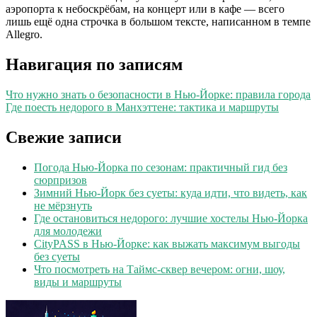
аэропорта к небоскрёбам, на концерт или в кафе — всего
лишь ещё одна строчка в большом тексте, написанном в темпе
Allegro.
Навигация по записям
Что нужно знать о безопасности в Нью‑Йорке: правила города
Где поесть недорого в Манхэттене: тактика и маршруты
Свежие записи
Погода Нью‑Йорка по сезонам: практичный гид без
сюрпризов
Зимний Нью‑Йорк без суеты: куда идти, что видеть, как
не мёрзнуть
Где остановиться недорого: лучшие хостелы Нью‑Йорка
для молодежи
CityPASS в Нью‑Йорке: как выжать максимум выгоды
без суеты
Что посмотреть на Таймс-сквер вечером: огни, шоу,
виды и маршруты