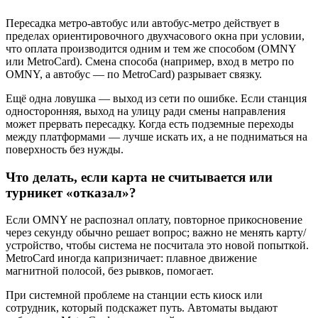
Пересадка метро‑автобус или автобус‑метро действует в
пределах ориентировочного двухчасового окна при условии,
что оплата производится одним и тем же способом (OMNY
или MetroCard). Смена способа (например, вход в метро по
OMNY, а автобус — по MetroCard) разрывает связку.
Ещё одна ловушка — выход из сети по ошибке. Если станция
односторонняя, выход на улицу ради смены направления
может прервать пересадку. Когда есть подземные переходы
между платформами — лучше искать их, а не подниматься на
поверхность без нужды.
Что делать, если карта не считывается или
турникет «отказал»?
Если OMNY не распознал оплату, повторное прикосновение
через секунду обычно решает вопрос; важно не менять карту/
устройство, чтобы система не посчитала это новой попыткой.
MetroCard иногда капризничает: плавное движение
магнитной полосой, без рывков, помогает.
При системной проблеме на станции есть киоск или
сотрудник, который подскажет путь. Автоматы выдают