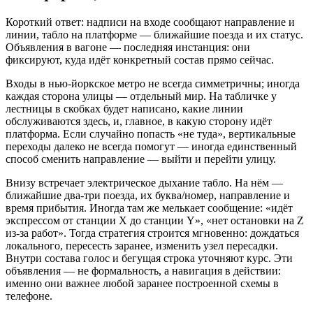
Короткий ответ: надписи на входе сообщают направление и
линии, табло на платформе — ближайшие поезда и их статус.
Объявления в вагоне — последняя инстанция: они
фиксируют, куда идёт конкретный состав прямо сейчас.
Входы в нью‑йоркское метро не всегда симметричны; иногда
каждая сторона улицы — отдельный мир. На табличке у
лестницы в скобках будет написано, какие линии
обслуживаются здесь, и, главное, в какую сторону идёт
платформа. Если случайно попасть «не туда», вертикальные
переходы далеко не всегда помогут — иногда единственный
способ сменить направление — выйти и перейти улицу.
Внизу встречает электрическое дыхание табло. На нём —
ближайшие два‑три поезда, их буква/номер, направление и
время прибытия. Иногда там же мелькает сообщение: «идёт
экспрессом от станции X до станции Y», «нет остановки на Z
из‑за работ». Тогда стратегия строится мгновенно: дождаться
локального, пересесть заранее, изменить узел пересадки.
Внутри состава голос и бегущая строка уточняют курс. Эти
объявления — не формальность, а навигация в действии:
именно они важнее любой заранее построенной схемы в
телефоне.