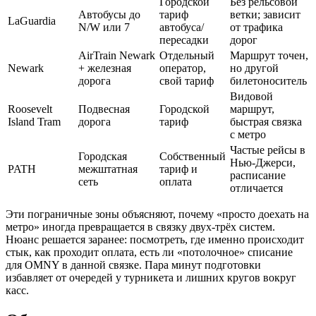
Городской
Без рельсовой
Автобусы до
тариф
ветки; зависит
LaGuardia
N/W или 7
автобуса/
от трафика
пересадки
дорог
AirTrain Newark
Отдельный
Маршрут точен,
Newark
+ железная
оператор,
но другой
дорога
свой тариф
билетоноситель
Видовой
Roosevelt
Подвесная
Городской
маршрут,
Island Tram
дорога
тариф
быстрая связка
с метро
Частые рейсы в
Городская
Собственный
Нью‑Джерси,
PATH
межштатная
тариф и
расписание
сеть
оплата
отличается
Эти пограничные зоны объясняют, почему «просто доехать на
метро» иногда превращается в связку двух‑трёх систем.
Нюанс решается заранее: посмотреть, где именно происходит
стык, как проходит оплата, есть ли «потолочное» списание
для OMNY в данной связке. Пара минут подготовки
избавляет от очередей у турникета и лишних кругов вокруг
касс.