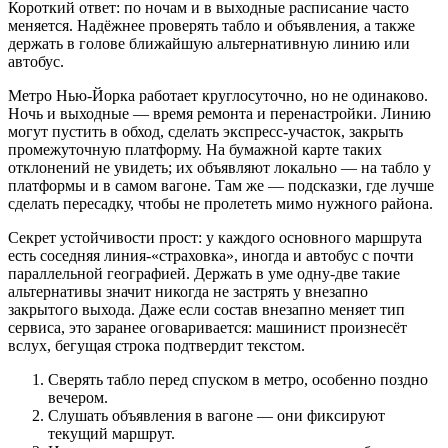
Короткий ответ: по ночам и в выходные расписание часто
меняется. Надёжнее проверять табло и объявления, а также
держать в голове ближайшую альтернативную линию или
автобус.
Метро Нью‑Йорка работает круглосуточно, но не одинаково.
Ночь и выходные — время ремонта и перенастройки. Линию
могут пустить в обход, сделать экспресс‑участок, закрыть
промежуточную платформу. На бумажной карте таких
отклонений не увидеть; их объявляют локально — на табло у
платформы и в самом вагоне. Там же — подсказки, где лучше
сделать пересадку, чтобы не пролететь мимо нужного района.
Секрет устойчивости прост: у каждого основного маршрута
есть соседняя линия‑«страховка», иногда и автобус с почти
параллельной географией. Держать в уме одну‑две такие
альтернативы значит никогда не застрять у внезапно
закрытого выхода. Даже если состав внезапно меняет тип
сервиса, это заранее оговаривается: машинист произнесёт
вслух, бегущая строка подтвердит текстом.
Сверять табло перед спуском в метро, особенно поздно
вечером.
Слушать объявления в вагоне — они фиксируют
текущий маршрут.